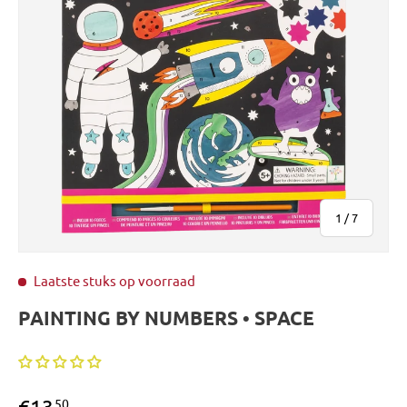
van
1
/
7
Laatste stuks op voorraad
PAINTING BY NUMBERS • SPACE
€13
50