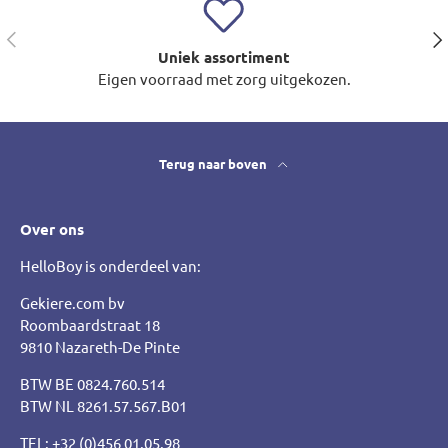
Vorige
Vol
Uniek assortiment
Eigen voorraad met zorg uitgekozen.
Terug naar boven
Over ons
HelloBoy is onderdeel van:
Gekiere.com bv
Roombaardstraat 18
9810 Nazareth-De Pinte
BTW BE 0824.760.514
BTW NL 8261.57.567.B01
TEL: +32 (0)456 01.05.98