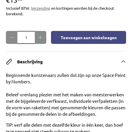
Inclusief BTW.
Verzending
en kortingen worden bij de checkout
berekend.
Aantal
Toevoegen aan winkelwagen
Verlaag de hoeveelheid
Verhoog de hoeveelheid
Beschrijving
Beginnende kunstenaars zullen dol zijn op onze Space Paint
by Numbers.
Beleef urenlang plezier met het maken van meesterwerken
met de bijgeleverde verfkwast, individuele verfpaletten (in
de vorm van raketten) met genummerde kleuren die passen
bij de genummerde delen in de afbeeldingen.
TIP: verf alle delen met dezelfde kleur in één keer, dan hoef
je je penseel niet steeds schoon te maken!