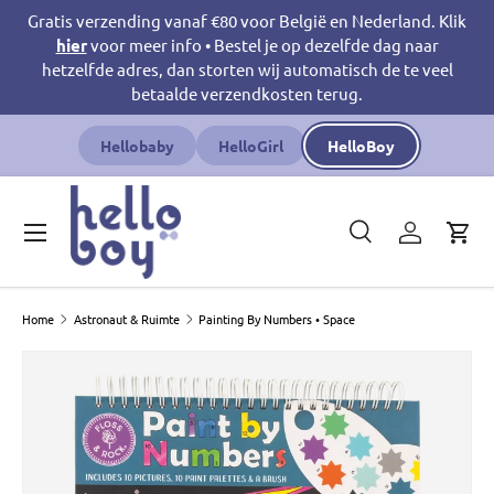
Gratis verzending vanaf €80 voor België en Nederland. Klik
Ga naar inhoud
hier
voor meer info • Bestel je op dezelfde dag naar
hetzelfde adres, dan storten wij automatisch de te veel
betaalde verzendkosten terug.
Hellobaby
HelloGirl
HelloBoy
Menu
Zoeken
Inloggen
Win
Zoeken
Productsoort
Zoeken
Alles
Home
Astronaut & Ruimte
Painting By Numbers • Space