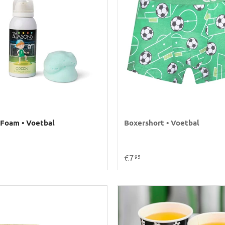
Foam • Voetbal
Boxershort • Voetbal
€7
95