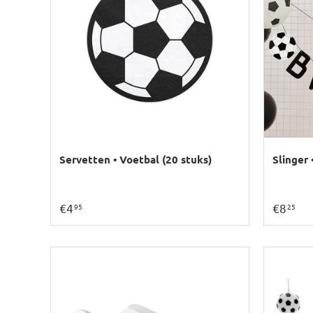
Servetten • Voetbal (20 stuks)
Slinger 
€4
€8
95
25