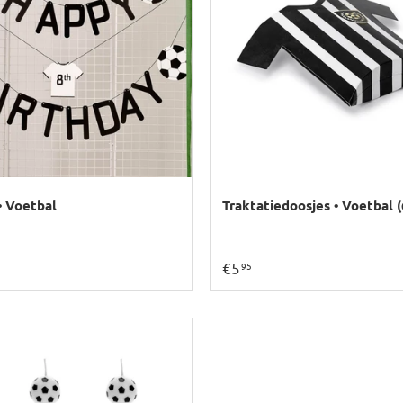
• Voetbal
Traktatiedoosjes • Voetbal (
€5
95