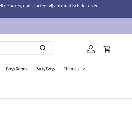
elfde adres, dan storten wij automatisch de te veel
Zoeken
Inloggen
Winkelwage
Boys Room
Party Boys
Thema's