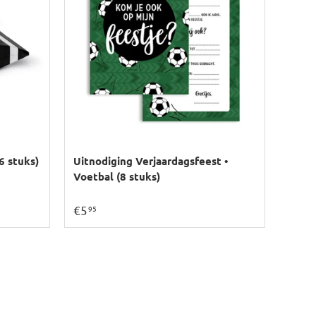
6 stuks)
Uitnodiging Verjaardagsfeest •
Voetbal (8 stuks)
€5
95