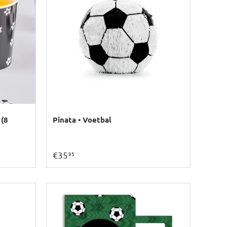
 (8
Pinata • Voetbal
€35
95