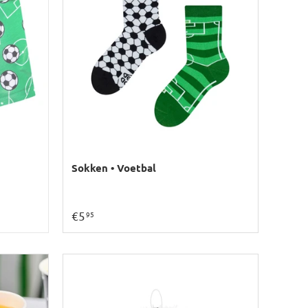
Sokken • Voetbal
€5
95