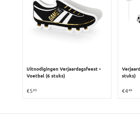
Uitnodigingen Verjaardagsfeest •
Verjaard
Voetbal (6 stuks)
stuks)
€5
€4
95
49