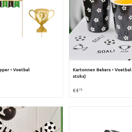
pper • Voetbal
Kartonnen Bekers • Voetbal
stuks)
€4
75