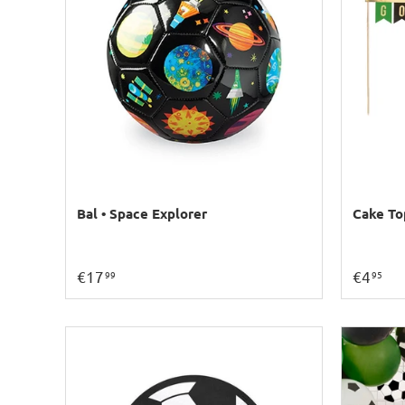
Bal • Space Explorer
Cake To
€17
€4
99
95