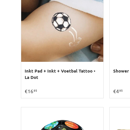
Inkt Pad + Inkt + Voetbal Tattoo •
Shower 
La Dot
€16
€4
95
95