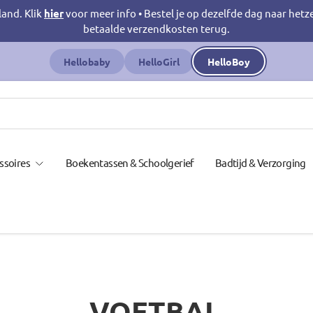
land. Klik
hier
voor meer info • Bestel je op dezelfde dag naar hetz
betaalde verzendkosten terug.
Hellobaby
HelloGirl
HelloBoy
ssoires
Boekentassen & Schoolgerief
Badtijd & Verzorging
VOETBAL