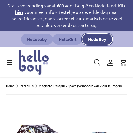
Gratis verzending vanaf €80 voor België en Nederland. Klik
Ga naar inhoud
hier
voor meer info • Bestel je op dezelfde dag naar
hetzelfde adres, dan storten wij automatisch de te veel
betaalde verzendkosten terug.
Hellobaby
HelloGirl
HelloBoy
Menu
Zoeken
Inloggen
Win
Zoeken
Productsoort
Zoeken
Alles
Home
Paraplu's
Magische Paraplu • Space (verandert van kleur bij regen)