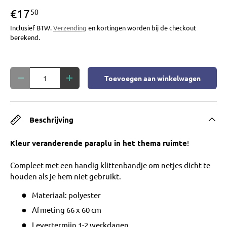
€17
50
Inclusief BTW.
Verzending
en kortingen worden bij de checkout
berekend.
Aantal
Toevoegen aan winkelwagen
Verlaag de hoeveelheid
Verhoog de hoeveelheid
Beschrijving
Kleur veranderende paraplu in het thema ruimte
!
Compleet met een handig klittenbandje om netjes dicht te
houden als je hem niet gebruikt.
Materiaal: polyester
Afmeting 66 x 60 cm
Levertermijn 1-2 werkdagen