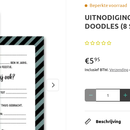
Beperkte voorraad
UITNODIGIN
DOODLES (8 
€5
95
Inclusief BTW.
Verzending
Volgende
Aantal
Verlaag de hoeveelh
Ve
Beschrijving