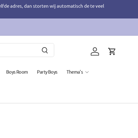
elfde adres, dan storten wij automatisch de te veel
Zoeken
Inloggen
Winkelwage
Boys Room
Party Boys
Thema's