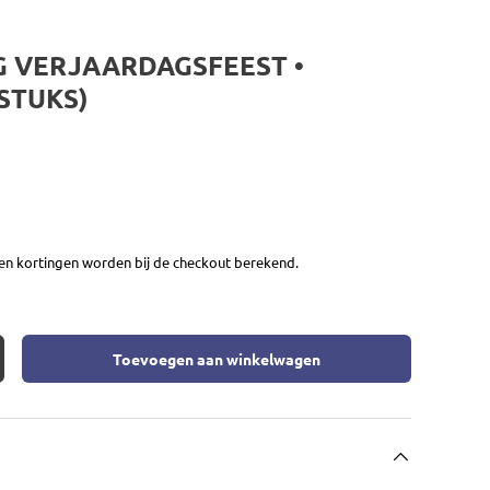
G VERJAARDAGSFEEST •
STUKS)
en kortingen worden bij de checkout berekend.
Toevoegen aan winkelwagen
eid
rhoog de hoeveelheid