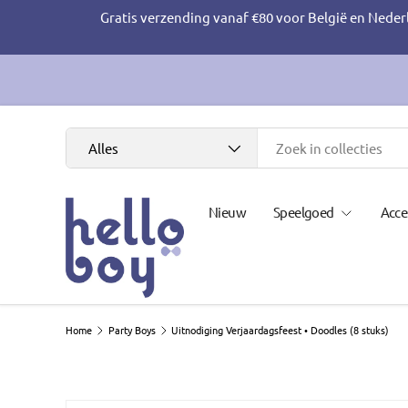
Gratis verzending vanaf €80 voor België en Neder
Ga naar inhoud
Zoeken
Productsoort
Alles
Nieuw
Speelgoed
Acce
Home
Party Boys
Uitnodiging Verjaardagsfeest • Doodles (8 stuks)