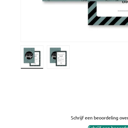
Laad afbeelding 1 in gallerij-weergave
Laad afbeelding 2 in gallerij-weerga
Schrijf een beoordeling over
Schrijf een beoorde