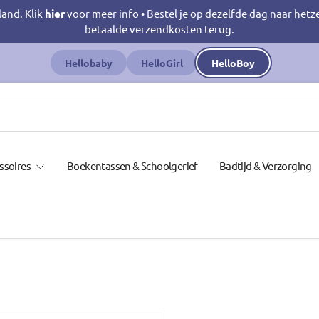
land. Klik
hier
voor meer info • Bestel je op dezelfde dag naar hetz
betaalde verzendkosten terug.
Hellobaby
HelloGirl
HelloBoy
ssoires
Boekentassen & Schoolgerief
Badtijd & Verzorging