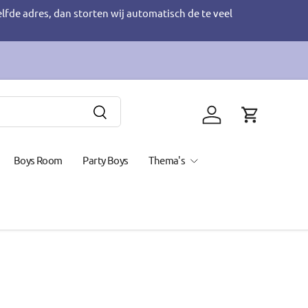
elfde adres, dan storten wij automatisch de te veel
Zoeken
Inloggen
Winkelwage
Boys Room
Party Boys
Thema's