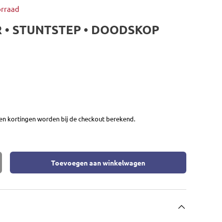
orraad
 • STUNTSTEP • DOODSKOP
en kortingen worden bij de checkout berekend.
Toevoegen aan winkelwagen
eid
rhoog de hoeveelheid