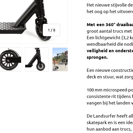
Het nieuwe stijvolle d
het oog op het uitvoer
Met een 360° draaiba
van
1
/
8
groot aantal trucs me
Een lichtgewicht (3,2 
wendbaarheid die nodig
veiligheid en onderst
sprongen.
Een nieuwe constructie
ve
allerij-weergave
eelding 4 in gallerij-weergave
Laad afbeelding 5 in gallerij-weergave
Laad afbeelding 6 in gallerij-weergave
Laad afbeelding 7 in gallerij-weer
Laad afbeelding 8 in
deck en stuur, wat zorg
100 mm microspeed-pol
consistente rit tijdens
vangen bij het landen 
De Landsurfer heeft all
skatepark en is een id
hun aanbod aan trucs, 