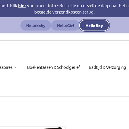
land. Klik
hier
voor meer info • Bestel je op dezelfde dag naar hetz
betaalde verzendkosten terug.
Hellobaby
HelloGirl
HelloBoy
ssoires
Boekentassen & Schoolgerief
Badtijd & Verzorging