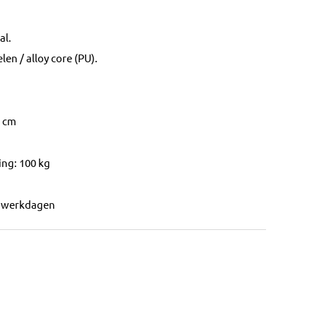
al.
en / alloy core (PU).
0 cm
ng: 100 kg
2 werkdagen