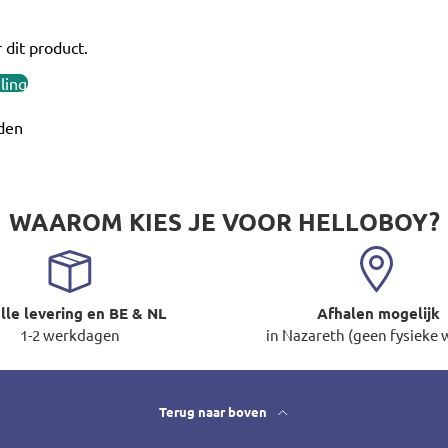
 dit product.
ling
den
WAAROM KIES JE VOOR HELLOBOY?
lle levering en BE & NL
Afhalen mogelijk
1-2 werkdagen
in Nazareth (geen fysieke 
Terug naar boven