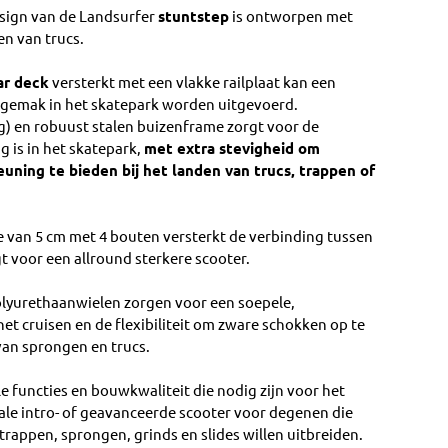
esign van de Landsurfer
stuntstep
is ontworpen met
en van trucs.
ar deck
versterkt met een vlakke railplaat kan een
t gemak in het skatepark worden uitgevoerd.
kg) en robuust stalen buizenframe zorgt voor de
 is in het skatepark,
met extra stevigheid om
euning te bieden bij het landen van trucs, trappen of
 van 5 cm met 4 bouten versterkt de verbinding tussen
gave
 gallerij-weergave
t voor een allround sterkere scooter.
yurethaanwielen zorgen voor een soepele,
 het cruisen en de flexibiliteit om zware schokken op te
van sprongen en trucs.
e functies en bouwkwaliteit die nodig zijn voor het
eale intro- of geavanceerde scooter voor degenen die
trappen, sprongen, grinds en slides willen uitbreiden.