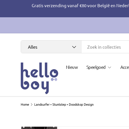
Gratis verzending vanaf €80 voor België en Neder
Ga naar inhoud
Zoeken
Productsoort
Alles
Nieuw
Speelgoed
Acce
Home
Landsurfer • Stuntstep • Doodskop Design