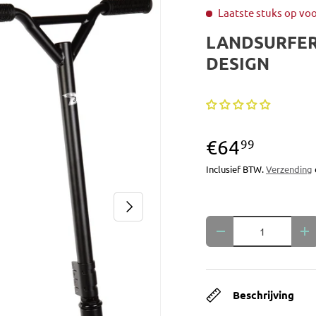
Laatste stuks op vo
LANDSURFER
DESIGN
€64
99
Inclusief BTW.
Verzending
Volgende
Aantal
Verlaag de hoeveelh
Ve
Beschrijving