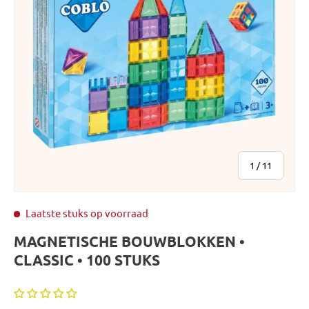
van
1
/
11
Laatste stuks op voorraad
MAGNETISCHE BOUWBLOKKEN •
CLASSIC • 100 STUKS