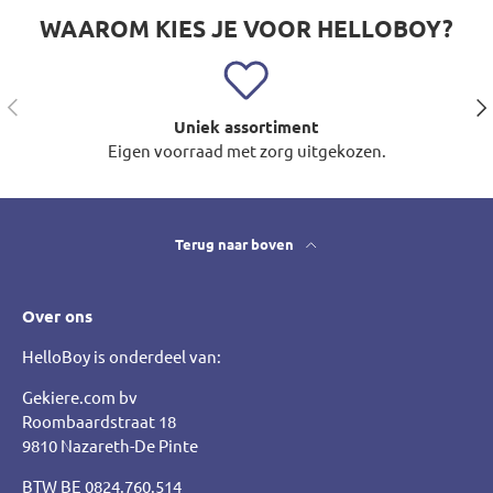
WAAROM KIES JE VOOR HELLOBOY?
Vorige
Vol
Uniek assortiment
Eigen voorraad met zorg uitgekozen.
Terug naar boven
Over ons
HelloBoy is onderdeel van:
Gekiere.com bv
Roombaardstraat 18
9810 Nazareth-De Pinte
BTW BE 0824.760.514