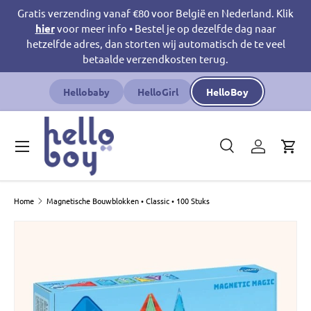
Gratis verzending vanaf €80 voor België en Nederland. Klik
Ga naar inhoud
hier
voor meer info • Bestel je op dezelfde dag naar
hetzelfde adres, dan storten wij automatisch de te veel
betaalde verzendkosten terug.
Hellobaby
HelloGirl
HelloBoy
Menu
Zoeken
Inloggen
Win
Zoeken
Productsoort
Zoeken
Alles
Home
Magnetische Bouwblokken • Classic • 100 Stuks