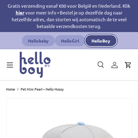
Gratis verzending vanaf €80 voor België en Nederland. Klik
Ga naar inhoud
hier
voor meer info • Bestel je op dezelfde dag naar
hetzelfde adres, dan storten wij automatisch de te veel
betaalde verzendkosten terug.
Hellobaby
HelloGirl
HelloBoy
Menu
Zoeken
Inloggen
Win
Zoeken
Productsoort
Zoeken
Alles
Home
Pet Mini Pearl • Hello Hossy