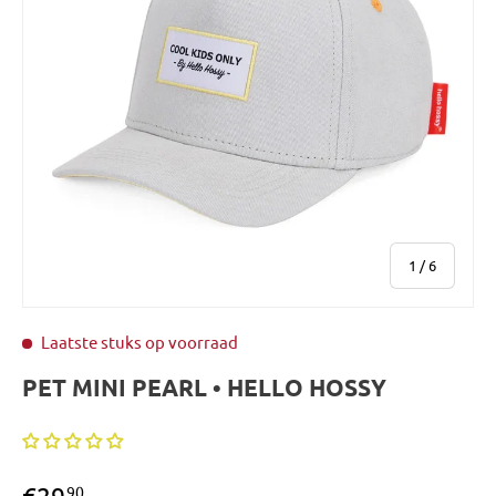
van
1
/
6
Laatste stuks op voorraad
PET MINI PEARL • HELLO HOSSY
€29
90