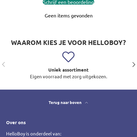
Schrijf een beoordeling
Geen items gevonden
WAAROM KIES JE VOOR HELLOBOY?
Vorige
Vol
Uniek assortiment
Eigen voorraad met zorg uitgekozen.
Terug naar boven
Over ons
HelloBoy is onderdeel van: