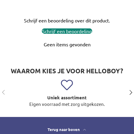
Schrijf een beoordeling over dit product.
Schrijf een beoordeling
Geen items gevonden
WAAROM KIES JE VOOR HELLOBOY?
Vorige
Vol
Uniek assortiment
Eigen voorraad met zorg uitgekozen.
Terug naar boven