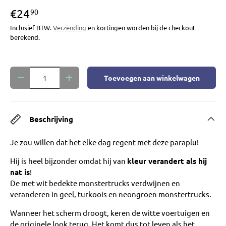
€24
90
Inclusief BTW.
Verzending
en kortingen worden bij de checkout
berekend.
Aantal
Toevoegen aan winkelwagen
Verlaag de hoeveelheid
Verhoog de hoeveelheid
Beschrijving
Je zou willen dat het elke dag regent met deze paraplu!
Hij is heel bijzonder omdat hij van
kleur verandert als hij
nat is
!
De met wit bedekte monstertrucks verdwijnen en
veranderen
in geel, turkoois en neongroen monstertrucks.
Wanneer het scherm droogt, keren de witte voertuigen en
de originele look terug. Het komt dus tot leven als het