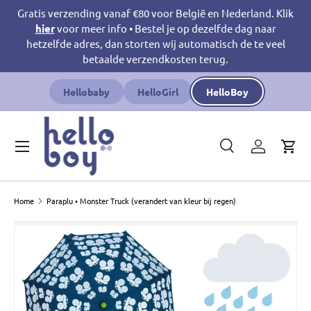
Gratis verzending vanaf €80 voor België en Nederland. Klik
Ga naar inhoud
hier
voor meer info • Bestel je op dezelfde dag naar
hetzelfde adres, dan storten wij automatisch de te veel
betaalde verzendkosten terug.
Hellobaby
HelloGirl
HelloBoy
Menu
Zoeken
Inloggen
Win
Zoeken
Productsoort
Zoeken
Alles
Home
Paraplu • Monster Truck (verandert van kleur bij regen)