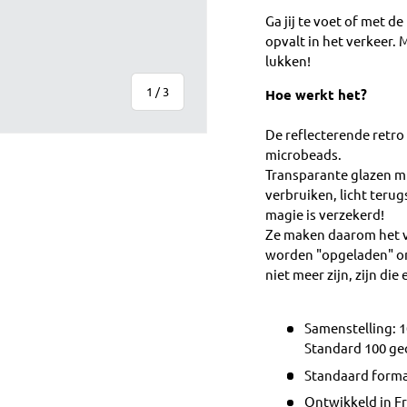
Ga jij te voet of met de
opvalt in het verkeer. 
lukken!
van
1
/
3
Hoe werkt het?
De reflecterende retro
microbeads.
Transparante glazen mi
verbruiken, licht teru
magie is verzekerd!
ve
allerij-weergave
Ze maken daarom het v
worden "opgeladen" omda
niet meer zijn, zijn di
Samenstelling: 1
Standard 100 gec
Standaard forma
Ontwikkeld in Fr