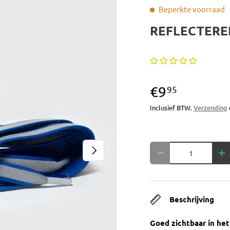
Beperkte voorraad
REFLECTERE
€9
95
Inclusief BTW.
Verzending
Aantal
Volgende
Verlaag de hoeveelh
Ve
Beschrijving
Goed zichtbaar in het