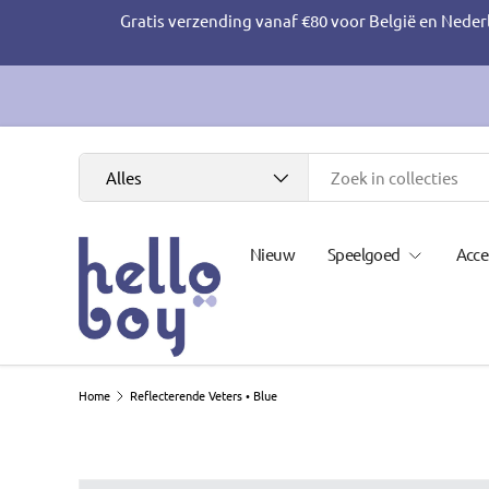
Gratis verzending vanaf €80 voor België en Neder
Ga naar inhoud
Zoeken
Productsoort
Alles
Nieuw
Speelgoed
Acce
Home
Reflecterende Veters • Blue