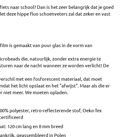
 fiets naar school? Dan is het zeer belangrijk dat je goed
Met deze hippe fluo schoenveters zal dat zeker en vast
 film is gemaakt van puur glas in de vorm van
crobeads die, natuurlijk, zonder extra energie te
gsturen naar de nacht wanneer ze worden verlicht! De
erschil met een fosforescent materiaal, dat moet
t het licht opslaat en het "afwijst". Maar als die er
e er niet meer. We moeten opladen.
00% polyester, retro-reflecterende stof, Oeko-Tex
ertificeerd
at: 120 cm lang en 8 mm breed
ankrijk, geassembleerd in Polen