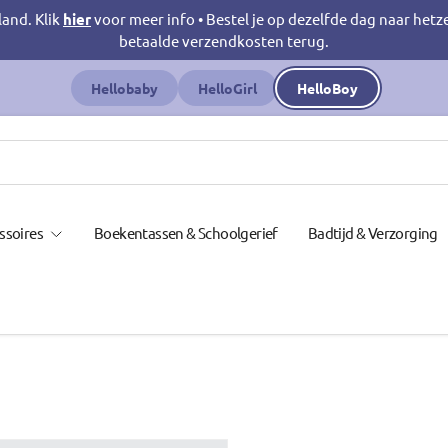
land. Klik
hier
voor meer info • Bestel je op dezelfde dag naar hetz
betaalde verzendkosten terug.
Hellobaby
HelloGirl
HelloBoy
ssoires
Boekentassen & Schoolgerief
Badtijd & Verzorging