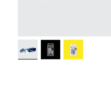
Laad afbeelding 1 in gallerij-weergave
Laad afbeelding 2 in gallerij-weerga
Laad afbeelding 3 in g