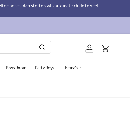
elfde adres, dan storten wij automatisch de te veel
Zoeken
Inloggen
Winkelwage
Boys Room
Party Boys
Thema's