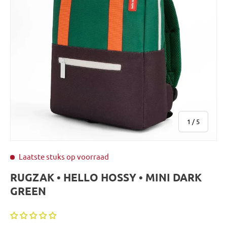
van
1
/
5
Laatste stuks op voorraad
RUGZAK • HELLO HOSSY • MINI DARK
GREEN