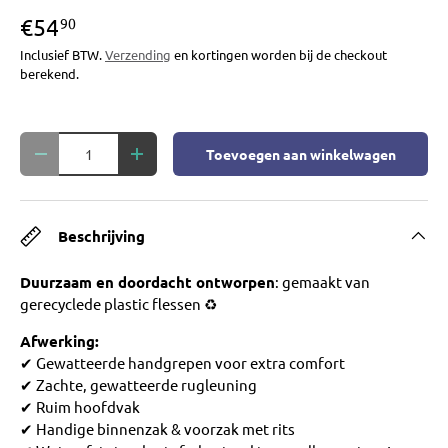
€54
90
Inclusief BTW.
Verzending
en kortingen worden bij de checkout
berekend.
Aantal
Toevoegen aan winkelwagen
Verlaag de hoeveelheid
Verhoog de hoeveelheid
Beschrijving
Duurzaam en doordacht ontworpen
: gemaakt van
gerecyclede plastic flessen ♻️
Afwerking:
✔ Gewatteerde handgrepen voor extra comfort
✔ Zachte, gewatteerde rugleuning
✔ Ruim hoofdvak
✔ Handige binnenzak & voorzak met rits