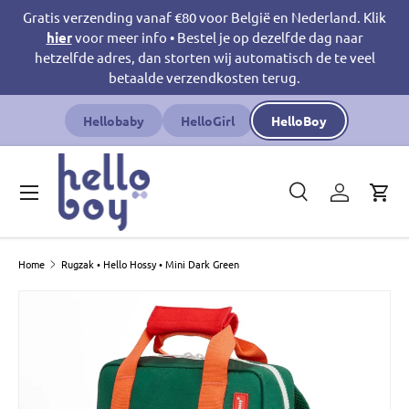
Gratis verzending vanaf €80 voor België en Nederland. Klik
Ga naar inhoud
hier
voor meer info • Bestel je op dezelfde dag naar
hetzelfde adres, dan storten wij automatisch de te veel
betaalde verzendkosten terug.
Hellobaby
HelloGirl
HelloBoy
Menu
Zoeken
Inloggen
Win
Zoeken
Productsoort
Zoeken
Alles
Home
Rugzak • Hello Hossy • Mini Dark Green