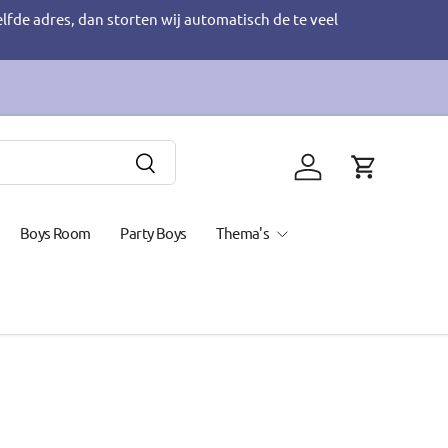
elfde adres, dan storten wij automatisch de te veel
Zoeken
Inloggen
Winkelwage
Boys Room
Party Boys
Thema's