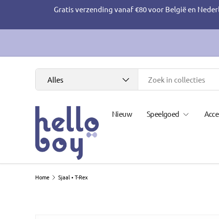
Gratis verzending vanaf €80 voor België en Neder
Ga naar inhoud
Zoeken
Productsoort
Alles
Nieuw
Speelgoed
Acce
Home
Sjaal • T-Rex