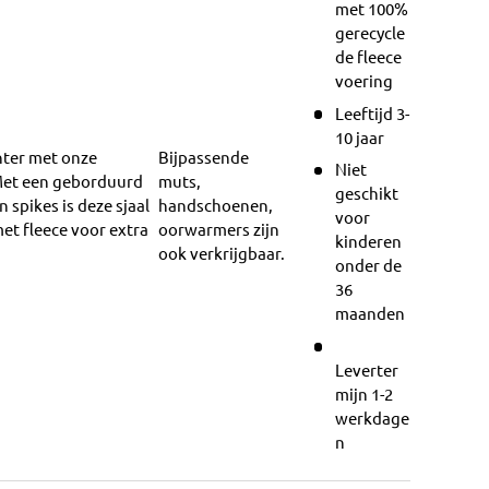
met 100%
gerecycle
de fleece
voering
Leeftijd 3-
10 jaar
nter met onze
Bijpassende
Niet
 Met een geborduurd
muts,
geschikt
 spikes is deze sjaal
handschoenen,
voor
et fleece voor extra
oorwarmers zijn
kinderen
ook verkrijgbaar.
onder de
36
maanden
Leverter
mijn 1-2
werkdage
n