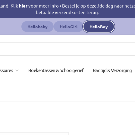
land. Klik
hier
voor meer info • Bestel je op dezelfde dag naar hetz
betaalde verzendkosten terug.
Hellobaby
HelloGirl
HelloBoy
ssoires
Boekentassen & Schoolgerief
Badtijd & Verzorging