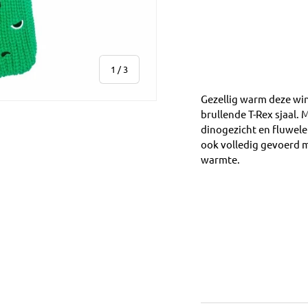
van
1
/
3
Gezellig warm deze wi
brullende T-Rex sjaal.
dinogezicht en fluwelen
ook volledig gevoerd m
warmte.
ve
allerij-weergave