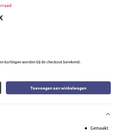
orraad
X
en kortingen worden bij de checkout berekend.
Toevoegen aan winkelwagen
eid
rhoog de hoeveelheid
Gemaakt