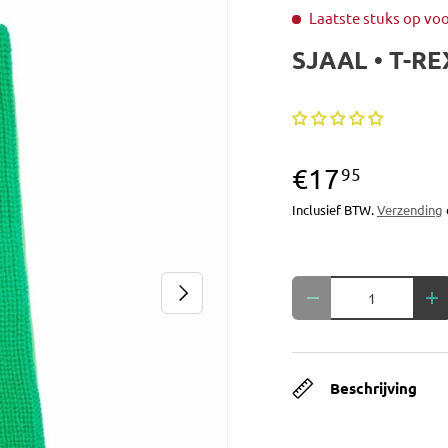
Laatste stuks op vo
SJAAL • T-RE
€17
95
Inclusief BTW.
Verzending
Aantal
Volgende
Verlaag de hoeveelh
Ve
Beschrijving