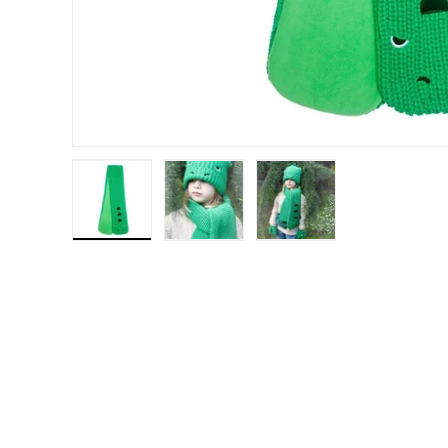
Laad afbeelding 1 in gallerij-weergave
Laad afbeelding 2 in gallerij-weerga
Laad afbeelding 3 in g