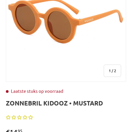
van
1
/
2
Laatste stuks op voorraad
ZONNEBRIL KIDOOZ • MUSTARD
€14
95