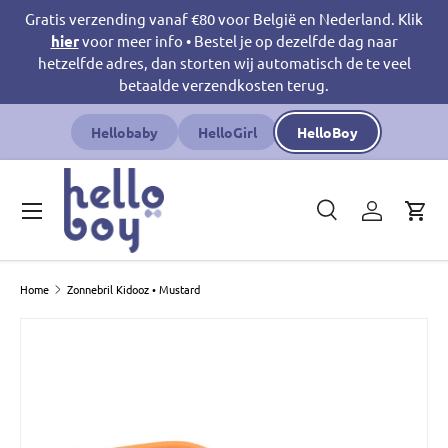
Gratis verzending vanaf €80 voor België en Nederland. Klik
Ga naar inhoud
hier
voor meer info • Bestel je op dezelfde dag naar
hetzelfde adres, dan storten wij automatisch de te veel
betaalde verzendkosten terug.
Hellobaby
HelloGirl
HelloBoy
Menu
Zoeken
Inloggen
Win
Zoeken
Productsoort
Zoeken
Alles
Home
Zonnebril Kidooz • Mustard